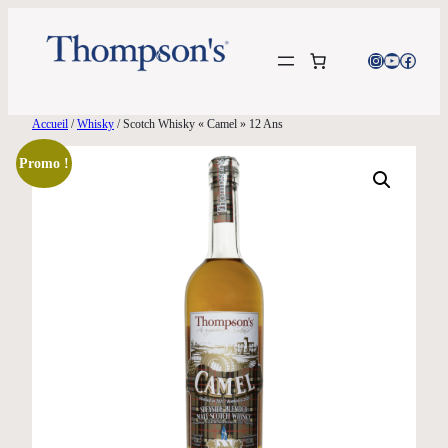
Aller
au
Instagram
YouTube
Facebo
contenu
Accueil
/
Whisky
/ Scotch Whisky « Camel » 12 Ans
Promo !