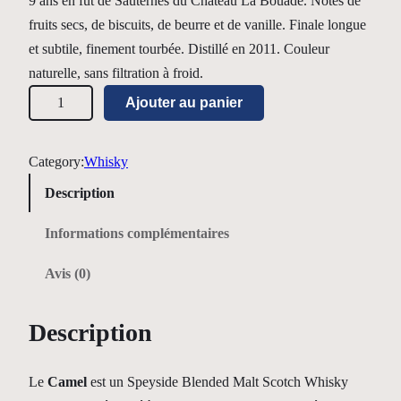
9 ans en fût de Sauternes du Château La Bouade. Notes de
r
r
fruits secs, de biscuits, de beurre et de vanille. Finale longue
i
i
et subtile, finement tourbée. Distillé en 2011. Couleur
x
x
naturelle, sans filtration à froid.
q
i
a
Ajouter au panier
u
n
c
a
i
t
Category:
Whisky
n
t
u
t
Description
i
e
i
Informations complémentaires
t
a
l
é
Avis (0)
l
e
d
é
s
e
Description
t
t
S
c
a
Le
Camel
est un Speyside Blended Malt Scotch Whisky
o
i
: