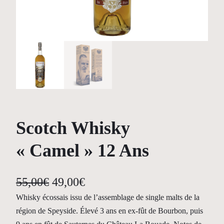
Scotch Whisky
« Camel » 12 Ans
L
L
55,00
€
49,00
€
e
e
Whisky écossais issu de l’assemblage de single malts de la
région de Speyside. Élevé 3 ans en ex-fût de Bourbon, puis
p
p