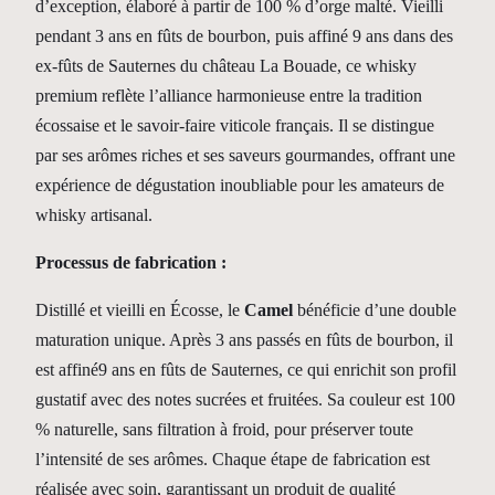
d’exception, élaboré à partir de 100 % d’orge malté. Vieilli
t
t
4
pendant 3 ans en fûts de bourbon, puis affiné 9 ans dans des
c
9
ex-fûts de Sauternes du château La Bouade, ce whisky
h
premium reflète l’alliance harmonieuse entre la tradition
:
,
W
écossaise et le savoir-faire viticole français. Il se distingue
h
5
0
par ses arômes riches et ses saveurs gourmandes, offrant une
i
5
0
expérience de dégustation inoubliable pour les amateurs de
s
,
€
whisky artisanal.
k
0
.
y
Processus de fabrication :
"
0
C
Distillé et vieilli en Écosse, le
Camel
bénéficie d’une double
€
a
maturation unique. Après 3 ans passés en fûts de bourbon, il
.
m
est affiné9 ans en fûts de Sauternes, ce qui enrichit son profil
e
gustatif avec des notes sucrées et fruitées. Sa couleur est 100
l
% naturelle, sans filtration à froid, pour préserver toute
"
l’intensité de ses arômes. Chaque étape de fabrication est
1
réalisée avec soin, garantissant un produit de qualité