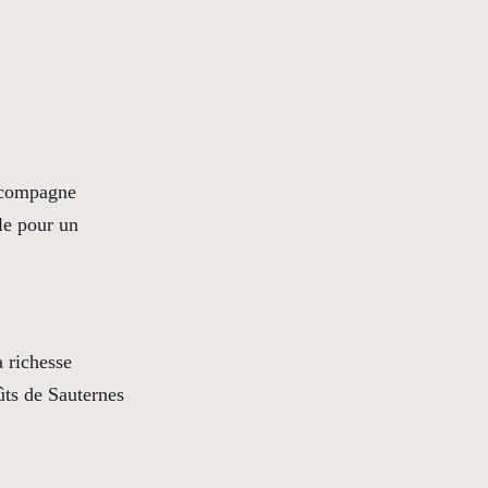
accompagne
le pour un
a richesse
fûts de Sauternes