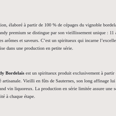
B
r
a
ion, élaboré à partir de 100 % de cépages du vignoble bordela
n
randy premium se distingue par son vieillissement unique : 11 
d
es arômes et saveurs. C’est un spiritueux qui incarne l’excelle
y
aise dans une production en petite série.
B
o
r
dy Bordelais
est un spiritueux produit exclusivement à partir
d
é artisanale. Vieilli en fûts de Sauternes, son long affinage lu
e
and vin liquoreux. La production en série limitée assure une s
l
ité à chaque étape.
a
i
s