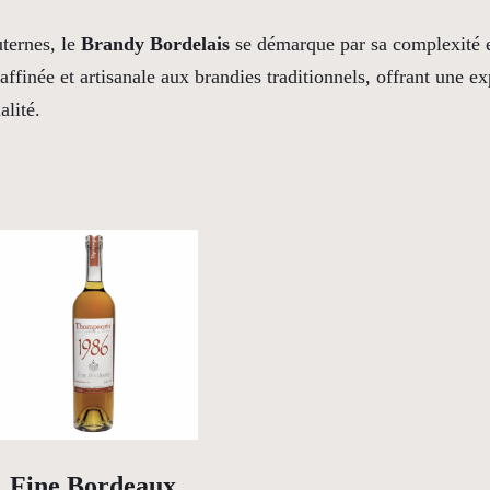
u
uternes, le
Brandy Bordelais
se démarque par sa complexité e
t
 raffinée et artisanale aux brandies traditionnels, offrant une e
e
alité.
r
n
e
s
Fine Bordeaux