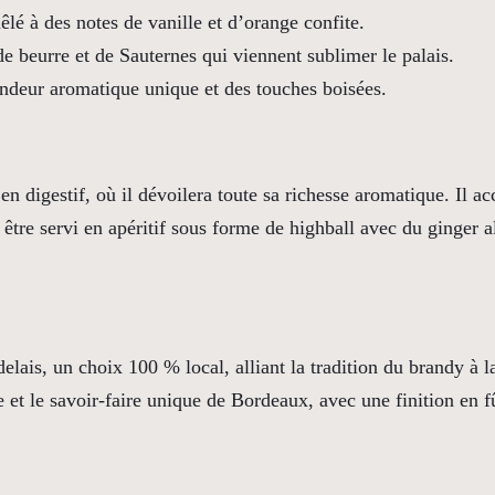
1
lé à des notes de vanille et d’orange confite.
2
e beurre et de Sauternes qui viennent sublimer le palais.
A
ndeur aromatique unique et des touches boisées.
n
s
F
 en digestif, où il dévoilera toute sa richesse aromatique. Il 
i
 être servi en apéritif sous forme de highball avec du ginger a
n
i
t
i
elais, un choix 100 % local, alliant la tradition du brandy à l
o
re et le savoir-faire unique de Bordeaux, avec une finition en 
n
S
a