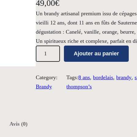
49,00
€
Un brandy artisanal premium issu de cépages 
vieilli 12 ans, dont 11 ans en fûts de Sautern
dégustation : Canelé, vanille, orange, beurre,
Un spiritueux riche et complexe, parfait en di
q
Ajouter au panier
u
a
n
Category:
Tags:
8 ans
, 
bordelais
, 
brandy
, 
s
t
Brandy
thompson’s
i
t
é
d
Avis (0)
e