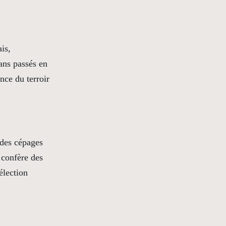
is,
ans passés en
nce du terroir
 des cépages
i confère des
élection