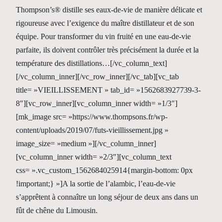
Thompson’s® distille ses eaux-de-vie de manière délicate et
rigoureuse avec l’exigence du maître distillateur et de son
équipe. Pour transformer du vin fruité en une eau-de-vie
parfaite, ils doivent contrôler très précisément la durée et la
température des distillations…[/vc_column_text]
[/vc_column_inner][/vc_row_inner][/vc_tab][vc_tab
title= »VIEILLISSEMENT » tab_id= »1562683927739-3-
8″][vc_row_inner][vc_column_inner width= »1/3″]
[mk_image src= »https://www.thompsons.fr/wp-
content/uploads/2019/07/futs-vieillissement.jpg »
image_size= »medium »][/vc_column_inner]
[vc_column_inner width= »2/3″][vc_column_text
css= ».vc_custom_1562684025914{margin-bottom: 0px
!important;} »]A la sortie de l’alambic, l’eau-de-vie
s’apprêtent à connaître un long séjour de deux ans dans un
fût de chêne du Limousin.