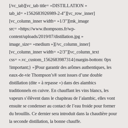
[/vc_tab][vc_tab title= »DISTILLATION »
tab_id= »1562683926989-2-4″][vc_row_inner]
[vc_column_inner width= »1/3″][mk_image
src= »https://www.thompsons.fr/wp-
content/uploads/2019/07/distillation.jpg »
image_size= »medium »][/vc_column_inner]
[vc_column_inner width= »2/3″][vc_column_text
css= ».vc_custom_1562683987314{margin-bottom: 0px
!important;} »]Pour garantir des arômes authentiques, les
eaux-de-vie Thompson’s® sont issues d’une double
distillation (dite « à repasse ») dans des alambics
traditionnels en cuivre. En chauffant les vins blancs, les
vapeurs s’élèvent dans le chapiteau de l’alambic, elles vont
ensuite se condenser au contact de l’eau froide pour former
du brouillis. Ce dernier sera introduit dans la chaudière pour
la seconde distillation, la bonne chauffe.