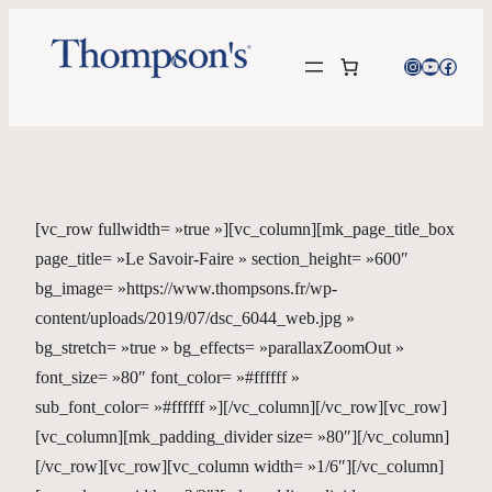
Instagram
YouTube
Facebo
[vc_row fullwidth= »true »][vc_column][mk_page_title_box
page_title= »Le Savoir-Faire » section_height= »600″
bg_image= »https://www.thompsons.fr/wp-
content/uploads/2019/07/dsc_6044_web.jpg »
bg_stretch= »true » bg_effects= »parallaxZoomOut »
font_size= »80″ font_color= »#ffffff »
sub_font_color= »#ffffff »][/vc_column][/vc_row][vc_row]
[vc_column][mk_padding_divider size= »80″][/vc_column]
[/vc_row][vc_row][vc_column width= »1/6″][/vc_column]