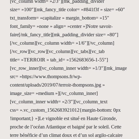
[vc_column width= »2/3″][mk_padding_divider
size= »100″][mk_fancy_title color= »#841f3f » size= »60″
txt_transform= »capitalize » margin_bottom= »15″
font_family= »none » align= »center »]Notre savoir-
faire[/mk_fancy_title][mk_padding_divider size= »80″]
[/vc_column][vc_column width= »1/6″][/vc_column]
[/vc_row][vc_row][vc_column][vc_tabs][vc_tab
title= »TERROIR » tab_id= »1562683656-1-55″]
[vc_row_inner][vc_column_inner width= »1/3″][mk_image
src= »https://www.thompsons.fr/wp-
content/uploads/2019/07/terroir-thompsons.jpg »
image_size= »medium »][/vc_column_inner]
[vc_column_inner width= »2/3″][vc_column_text
css= ».vc_custom_1562683921012{margin-bottom: 0px
!important;} »]Le vignoble est situé en Haute Gironde,
proche de l’océan Atlantique et baigné par le soleil. Cette
terre bénéficie d’un climat doux et d’un sol argilo-calcaire