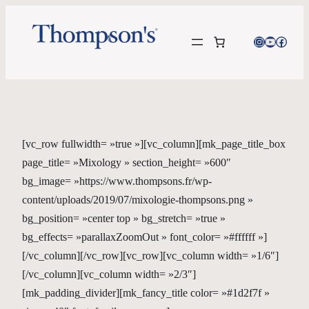
Instagram
YouTube
Facebo
[vc_row fullwidth= »true »][vc_column][mk_page_title_box
page_title= »Mixology » section_height= »600″
bg_image= »https://www.thompsons.fr/wp-
content/uploads/2019/07/mixologie-thompsons.png »
bg_position= »center top » bg_stretch= »true »
bg_effects= »parallaxZoomOut » font_color= »#ffffff »]
[/vc_column][/vc_row][vc_row][vc_column width= »1/6″]
[/vc_column][vc_column width= »2/3″]
[mk_padding_divider][mk_fancy_title color= »#1d2f7f »