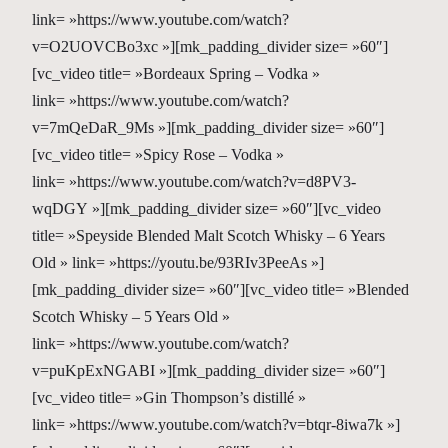
link= »https://www.youtube.com/watch?
v=O2UOVCBo3xc »][mk_padding_divider size= »60″]
[vc_video title= »Bordeaux Spring – Vodka »
link= »https://www.youtube.com/watch?
v=7mQeDaR_9Ms »][mk_padding_divider size= »60″]
[vc_video title= »Spicy Rose – Vodka »
link= »https://www.youtube.com/watch?v=d8PV3-
wqDGY »][mk_padding_divider size= »60″][vc_video
title= »Speyside Blended Malt Scotch Whisky – 6 Years
Old » link= »https://youtu.be/93RIv3PeeAs »]
[mk_padding_divider size= »60″][vc_video title= »Blended
Scotch Whisky – 5 Years Old »
link= »https://www.youtube.com/watch?
v=puKpExNGABI »][mk_padding_divider size= »60″]
[vc_video title= »Gin Thompson’s distillé »
link= »https://www.youtube.com/watch?v=btqr-8iwa7k »]