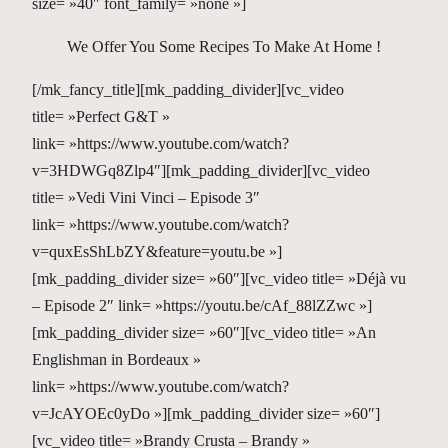
size= »40″ font_family= »none »]
We Offer You Some Recipes To Make At Home !
[/mk_fancy_title][mk_padding_divider][vc_video
title= »Perfect G&T »
link= »https://www.youtube.com/watch?
v=3HDWGq8Zlp4″][mk_padding_divider][vc_video
title= »Vedi Vini Vinci – Episode 3″
link= »https://www.youtube.com/watch?
v=quxEsShLbZY&feature=youtu.be »]
[mk_padding_divider size= »60″][vc_video title= »Déjà vu
– Episode 2″ link= »https://youtu.be/cAf_88lZZwc »]
[mk_padding_divider size= »60″][vc_video title= »An
Englishman in Bordeaux »
link= »https://www.youtube.com/watch?
v=JcAYOEc0yDo »][mk_padding_divider size= »60″]
[vc_video title= »Brandy Crusta – Brandy »