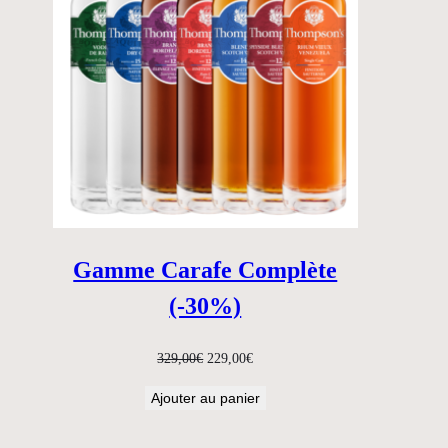
Gamme Carafe Complète
(-30%)
Le
Le
329,00
€
229,00
€
prix
prix
Ajouter au panier
initial
actuel
était :
est :
329,00€.
229,00€.