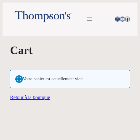
Aller
au
Instagram
YouTube
Facebo
contenu
Cart
Votre panier est actuellement vide.
Retour à la boutique